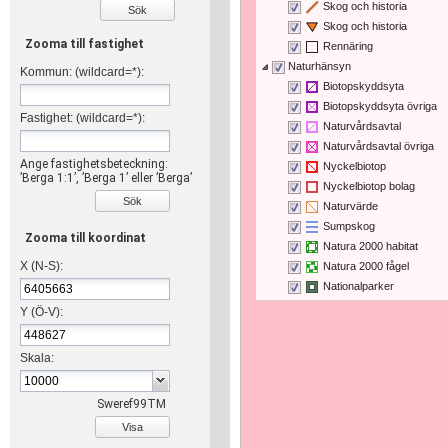
Skog och historia
Sök
Skog och historia
Zooma till fastighet
Rennäring
Naturhänsyn
Kommun: (wildcard=*):
Biotopskyddsyta
Biotopskyddsyta övriga
Fastighet: (wildcard=*):
Naturvårdsavtal
Naturvårdsavtal övriga
Ange fastighetsbeteckning:
Nyckelbiotop
’Berga 1:1’, ’Berga 1’ eller ’Berga’
Nyckelbiotop bolag
Sök
Naturvärde
Sumpskog
Zooma till koordinat
Natura 2000 habitat
X (N-S):
Natura 2000 fågel
Nationalparker
Naturreservat
Y (Ö-V):
Vattenskyddsområde
Skala:
Sweref99TM
Visa