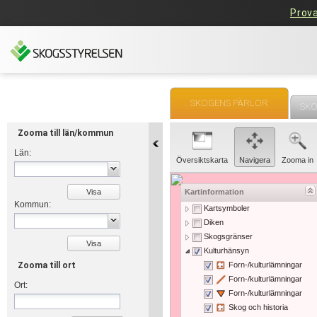
Prova
SKOGENS PÄRLOR
SKO
Zooma till län/kommun
Län:
Översiktskarta
Navigera
Zooma in
Visa
Kartinformation
Kommun:
Kartsymboler
Diken
Skogsgränser
Visa
Kulturhänsyn
Zooma till ort
Forn-/kulturlämningar
Forn-/kulturlämningar
Ort:
Forn-/kulturlämningar
Skog och historia